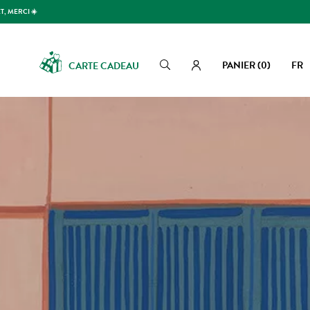
T, MERCI ☀️
PANIER
(0)
FR
CARTE CADEAU
Rechercher
Rechercher