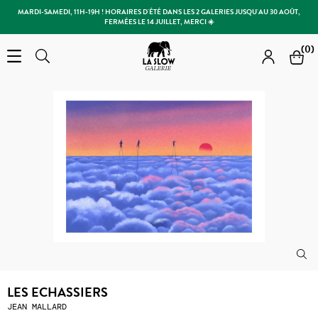
MARDI-SAMEDI, 11H-19H ! HORAIRES D'ÉTÉ DANS LES 2 GALERIES JUSQU'AU 30 AOÛT,
FERMÉES LE 14 JUILLET, MERCI ☀️
Slow Galerie
(0)
Open the menu
Rechercher
Rechercher
LES ECHASSIERS
JEAN MALLARD