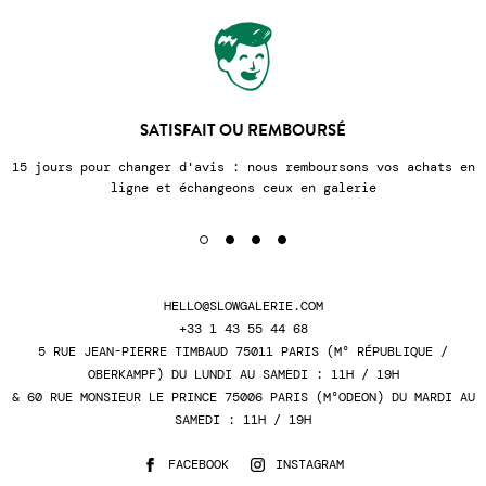
SATISFAIT OU REMBOURSÉ
jours pour changer d'avis : nous remboursons vos achats en
No
ligne et échangeons ceux en galerie
HELLO@SLOWGALERIE.COM
+33 1 43 55 44 68
5 RUE JEAN-PIERRE TIMBAUD 75011 PARIS (M° RÉPUBLIQUE /
OBERKAMPF) DU LUNDI AU SAMEDI : 11H / 19H
& 60 RUE MONSIEUR LE PRINCE 75006 PARIS (M°ODEON) DU MARDI AU
SAMEDI : 11H / 19H
FACEBOOK
INSTAGRAM