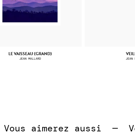
LE VAISSEAU (GRAND)
VEI
JEAN MALLARD
JEAN 
ous aimerez aussi  —  
Vou