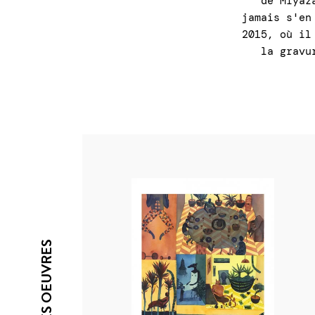
de Miyaz
jamais s'en
2015, où il
la gravu
SES OEUVRES