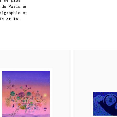
e ne plus
 de Paris en
rigraphie et
le et la…