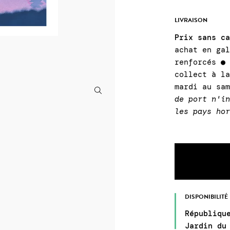
LIVRAISON
Prix sans c
achat en ga
renforcés ●
collect à l
mardi au sa
de port n'i
les pays ho
DISPONIBILITÉ
Républiqu
Jardin du