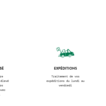
SÉ
EXPÉDITIONS
re
Traitement de vos
 élevé
expéditions du lundi au
os
vendredi
avec
l