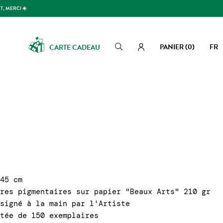
T, MERCI ☀️
PANIER
(0)
FR
CARTE CADEAU
Rechercher
Rechercher
 45 cm
cres pigmentaires sur papier "Beaux Arts" 210 gr
 signé à la main par l'Artiste
itée de 150 exemplaires