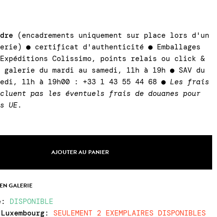
adre
(encadrements uniquement sur place lors d'un
lerie) ● certificat d'authenticité ● Emballages
 Expéditions Colissimo, points relais ou click &
a galerie du mardi au samedi, 11h à 19h ● SAV du
medi, 11h à 19h00 : +33 1 43 55 44 68 ●
Les frais
ncluent pas les éventuels frais de douanes pour
rs UE
.
AJOUTER AU PANIER
 EN GALERIE
e
:
DISPONIBLE
 Luxembourg
:
SEULEMENT 2 EXEMPLAIRES DISPONIBLES