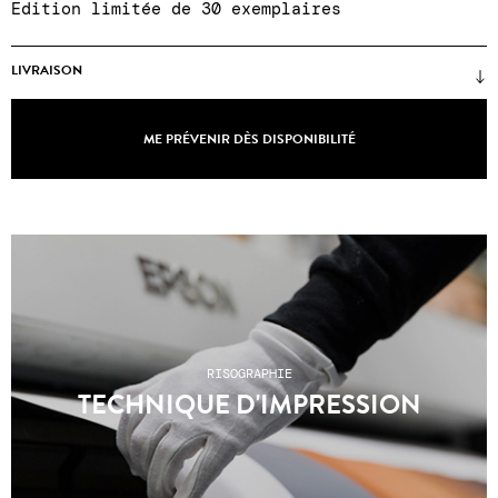
Edition limitée de 30 exemplaires
LIVRAISON
Prix sans cadre
(encadrements uniquement sur
place lors d'un achat en galerie) ● certificat
ME PRÉVENIR DÈS DISPONIBILITÉ
d'authenticité ● Emballages renforcés ●
Expéditions Colissimo, points relais ou click &
collect à la galerie du mardi au samedi, 11h à
19h ● SAV du mardi au samedi, 11h à 19h00 : +33
1 43 55 44 68 ●
Les frais de port n'incluent
pas les éventuels frais de douanes pour les
pays hors UE
.
RISOGRAPHIE
TECHNIQUE D'IMPRESSION