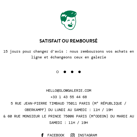
SATISFAIT OU REMBOURSÉ
jours pour changer d'avis : nous remboursons vos achats en
No
ligne et échangeons ceux en galerie
HELLO@SLOWGALERIE.COM
+33 1 43 55 44 68
5 RUE JEAN-PIERRE TIMBAUD 75011 PARIS (M° RÉPUBLIQUE /
OBERKAMPF) DU LUNDI AU SAMEDI : 11H / 19H
& 60 RUE MONSIEUR LE PRINCE 75006 PARIS (M°ODEON) DU MARDI AU
SAMEDI : 11H / 19H
FACEBOOK
INSTAGRAM