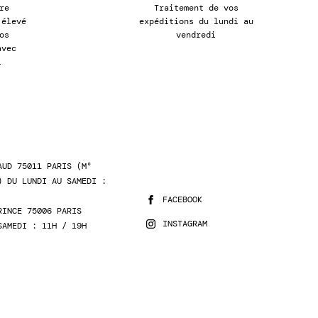
re
Traitement de vos
 élevé
expéditions du lundi au
os
vendredi
avec
l
AUD 75011 PARIS (M°
) DU LUNDI AU SAMEDI :
FACEBOOK
RINCE 75006 PARIS
INSTAGRAM
SAMEDI : 11H / 19H