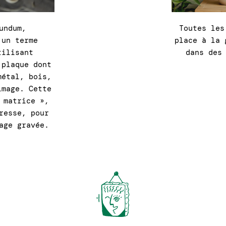
undum,
Toutes les
 un terme
place à la 
tilisant
dans des
 plaque dont
métal, bois,
image. Cette
 matrice »,
resse, pour
age gravée.