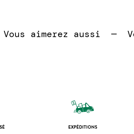
ous aimerez aussi  —  
Vou
SÉ
EXPÉDITIONS