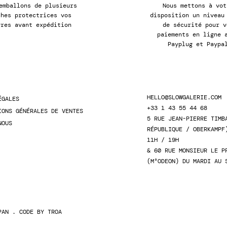
emballons de plusieurs
Nous mettons à vot
ches protectrices vos
disposition un niveau
vres avant expédition
de sécurité pour v
paiements en ligne 
Payplug et Paypa
HELLO@SLOWGALERIE.COM
ÉGALES
+33 1 43 55 44 68
IONS GÉNÉRALES DE VENTES
5 RUE JEAN-PIERRE TIMB
NOUS
RÉPUBLIQUE / OBERKAMPF
11H / 19H
& 60 RUE MONSIEUR LE P
(M°ODEON) DU MARDI AU 
PAN
. CODE BY
TROA