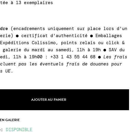
itée à 13 exemplaires
adre
(encadrements uniquement sur place lors d'un
lerie) ● certificat d'authenticité ● Emballages
 Expéditions Colissimo, points relais ou click &
a galerie du mardi au samedi, 11h à 19h ● SAV du
medi, 11h à 19h00 : +33 1 43 55 44 68 ●
Les frais
ncluent pas les éventuels frais de douanes pour
rs UE
.
AJOUTER AU PANIER
 EN GALERIE
e
:
DISPONIBLE