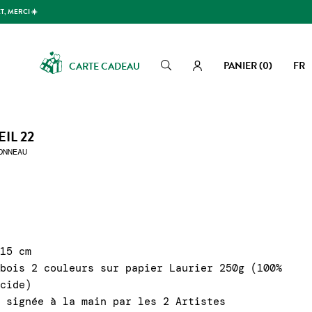
T, MERCI ☀️
PANIER
(0)
FR
CARTE CADEAU
Rechercher
Rechercher
IL 22
ONNEAU
 15 cm
 bois 2 couleurs sur papier Laurier 250g (100%
acide)
t signée à la main par les 2 Artistes