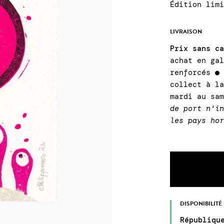
Édition lim
LIVRAISON
Prix sans c
achat en ga
renforcés ●
collect à l
mardi au sa
de port n'i
les pays ho
DISPONIBILITÉ
Républiqu