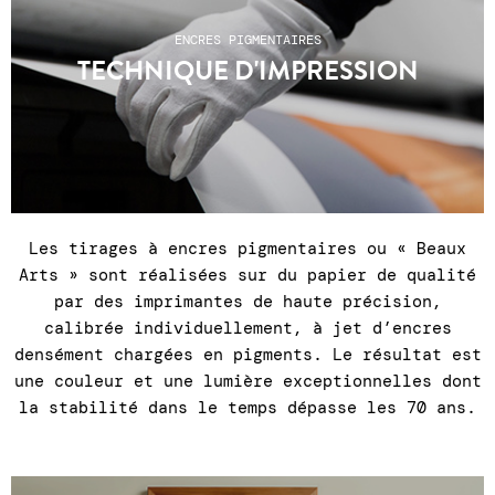
1 43 55 44 68 ●
Les frais de port n'incluent
ENCRES PIGMENTAIRES
pas les éventuels frais de douanes pour les
TECHNIQUE D'IMPRESSION
pays hors UE
.
Les tirages à encres pigmentaires ou « Beaux
Arts » sont réalisées sur du papier de qualité
par des imprimantes de haute précision,
calibrée individuellement, à jet d’encres
densément chargées en pigments. Le résultat est
une couleur et une lumière exceptionnelles dont
la stabilité dans le temps dépasse les 70 ans.