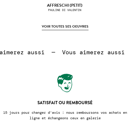
AFFRESCHI (PETIT)
PAULINE DI VALENTIN
VOIR TOUTES SES OEUVRES
 
merez aussi  —  
Vous aimerez aussi  —
SATISFAIT OU REMBOURSÉ
pour changer d'avis : nous remboursons vos achats en
Nous emba
ligne et échangeons ceux en galerie