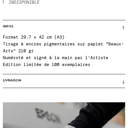
INDISPONIBLE
INFOS
Format 29.7 x 42 cm (A3)
Tirage à encres pigmentaires sur papier "Beaux-
Arts" 210 gr
Numéroté et signé à la main par l'Artiste
Edition limitée de 100 exemplaires
LIVRAISON
Prix sans cadre
(encadrements uniquement sur
place lors d'un achat en galerie) ● certificat
d'authenticité ● Emballages renforcés ●
Expéditions Colissimo, points relais ou click &
collect à la galerie du mardi au samedi, 11h à
19h ● SAV du mardi au samedi, 11h à 19h00 : +33