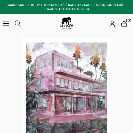
MARDI-SAMEDI, 11H-19H ! HORAIRES D'ÉTÉ DANS LES 2 GALERIES JUSQU'AU 30 AOÛT,
FERMÉES LE 14 JUILLET, MERCI ☀️
Slow Galerie
(0)
Open the menu
Rechercher
Rechercher