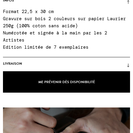
INFOS
Format 22,5 x 30 cm
Gravure sur bois 2 couleurs sur papier Laurier
250g (100% coton sans acide)
Numérotée et signée à la main par les 2
Artistes
Edition limitée de 7 exemplaires
LIVRAISON
Prix sans cadre
(encadrements uniquement sur
place lors d'un achat en galerie) ● certificat
ME PRÉVENIR DÈS DISPONIBILITÉ
d'authenticité ● Emballages renforcés ●
Expéditions Colissimo, points relais ou click &
collect à la galerie du mardi au samedi, 11h à
19h ● SAV du mardi au samedi, 11h à 19h00 : +33
1 43 55 44 68 ●
Les frais de port n'incluent
pas les éventuels frais de douanes pour les
pays hors UE
.