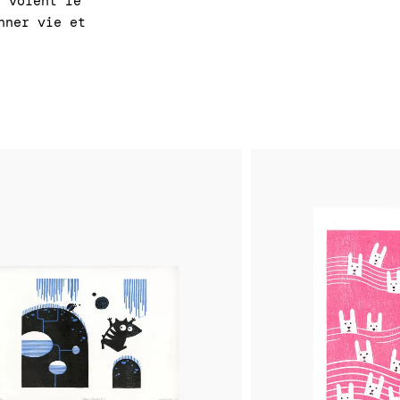
s voient le
nner vie et