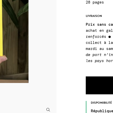
28 pages
LIVRAISON
Prix sans c
achat en ga
renforcés ●
collect à l
mardi au sa
de port n'i
les pays ho
DISPONIBILITÉ
Républiqu