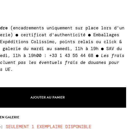
adre
(encadrements uniquement sur place lors d'un
lerie) ● certificat d'authenticité ● Emballages
 Expéditions Colissimo, points relais ou click &
a galerie du mardi au samedi, 11h à 19h ● SAV du
medi, 11h à 19h00 : +33 1 43 55 44 68 ●
Les frais
ncluent pas les éventuels frais de douanes pour
rs UE
.
AJOUTER AU PANIER
 EN GALERIE
e
:
SEULEMENT 1 EXEMPLAIRE DISPONIBLE