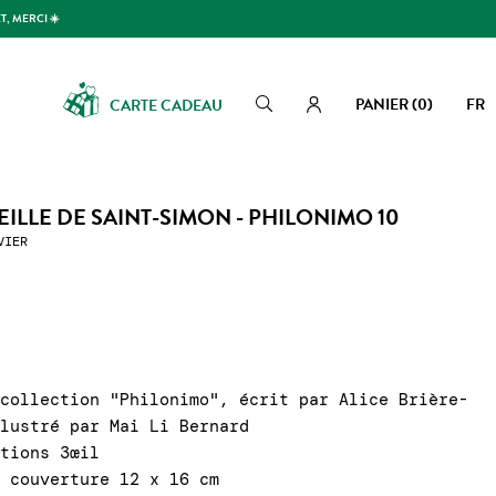
T, MERCI ☀️
PANIER
(0)
FR
CARTE CADEAU
Rechercher
Rechercher
ABEILLE DE SAINT-SIMON - PHILONIMO 10
VIER
 collection "Philonimo", écrit par Alice Brière-
llustré par Mai Li Bernard
itions 3œil
a couverture 12 x 16 cm