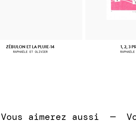
ZÉBULON ET LA PLUIE-14
1, 2, 3 P
RAPHAËLE ET OLIVIER
RAPHAËLE
us aimerez aussi  —  
Vous