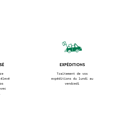
SÉ
EXPÉDITIONS
re
Traitement de vos
 élevé
expéditions du lundi au
os
vendredi
avec
l