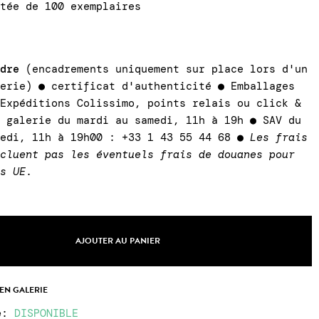
itée de 100 exemplaires
adre
(encadrements uniquement sur place lors d'un
lerie) ● certificat d'authenticité ● Emballages
 Expéditions Colissimo, points relais ou click &
a galerie du mardi au samedi, 11h à 19h ● SAV du
medi, 11h à 19h00 : +33 1 43 55 44 68 ●
Les frais
ncluent pas les éventuels frais de douanes pour
rs UE
.
AJOUTER AU PANIER
 EN GALERIE
e
:
DISPONIBLE