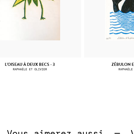
L'OISEAU À DEUX BECS - 3
ZÉBULON ET
RAPHAËLE ET OLIVIER
RAPHAËLE
ous aimerez aussi  —  
Vou