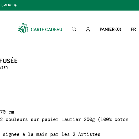
T, MERCI ☀️
PANIER
(0)
FR
CARTE CADEAU
Rechercher
Rechercher
 FUSÉE
VIER
 70 cm
 2 couleurs sur papier Laurier 250g (100% coton
t signée à la main par les 2 Artistes