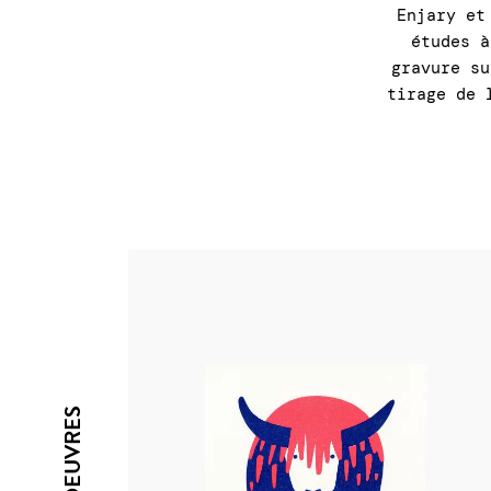
Enjary et
études à
gravure su
tirage de 
SES OEUVRES