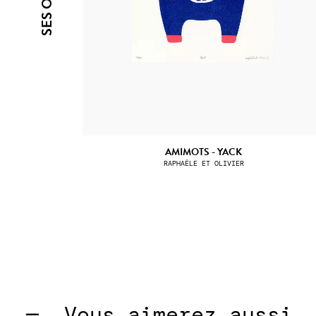
AMIMOTS - YACK
RAPHAËLE ET OLIVIER
—  
Vous aimerez aussi  — 