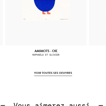
AMIMOTS - OIE
RAPHAËLE ET OLIVIER
VOIR TOUTES SES OEUVRES
 
Vous aimerez aussi  —  
V