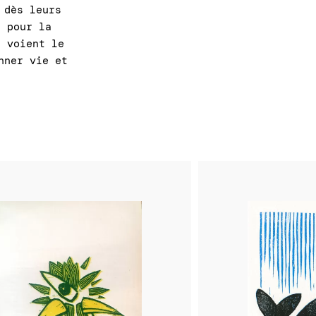
 dès leurs
n pour la
s voient le
nner vie et