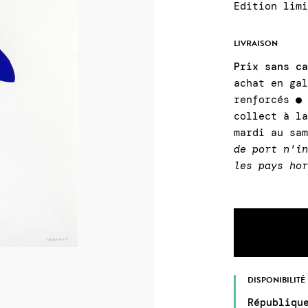
Edition lim
LIVRAISON
Prix sans c
achat en ga
renforcés ●
collect à l
mardi au sa
de port n'i
les pays ho
DISPONIBILITÉ
Républiqu