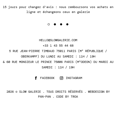
s pour changer d'avis : nous remboursons vos achats en
Nous e
ligne et échangeons ceux en galerie
HELLO@SLOWGALERIE.COM
+33 1 43 55 44 68
5 RUE JEAN-PIERRE TIMBAUD 75011 PARIS (M° RÉPUBLIQUE /
OBERKAMPF) DU LUNDI AU SAMEDI : 11H / 19H
& 60 RUE MONSIEUR LE PRINCE 75006 PARIS (M°ODEON) DU MARDI AU
SAMEDI : 11H / 19H
FACEBOOK
INSTAGRAM
2026 © SLOW GALERIE . TOUS DROITS RÉSERVÉS . WEBDESIGN BY
PAN-PAN
. CODE BY
TROA