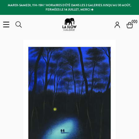
MARDI-SAMEDI, 11H-19H ! HORAIRES D'ÉTÉ DANS LES 2 GALERIES JUSQU'AU 30 AOÛT,
FERMÉES LE 14 JUILLET, MERCI ☀️
Slow Galerie
(0)
Open the menu
Rechercher
Rechercher