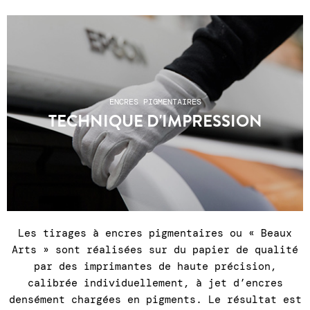
place lors d'un achat en galerie) ● certificat
d'authenticité ● Emballages renforcés ●
Expéditions Colissimo, points relais ou click &
collect à la galerie du mardi au samedi, 11h à
19h ● SAV du mardi au samedi, 11h à 19h00 : +33
1 43 55 44 68 ●
Les frais de port n'incluent
ENCRES PIGMENTAIRES
pas les éventuels frais de douanes pour les
TECHNIQUE D'IMPRESSION
pays hors UE
.
Les tirages à encres pigmentaires ou « Beaux
Arts » sont réalisées sur du papier de qualité
par des imprimantes de haute précision,
calibrée individuellement, à jet d’encres
densément chargées en pigments. Le résultat est