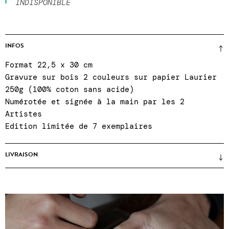
INDISPONIBLE
INFOS
Format 22,5 x 30 cm
Gravure sur bois 2 couleurs sur papier Laurier
250g (100% coton sans acide)
Numérotée et signée à la main par les 2
Artistes
Edition limitée de 7 exemplaires
LIVRAISON
Prix sans cadre
(encadrements uniquement sur
place lors d'un achat en galerie) ● certificat
d'authenticité ● Emballages renforcés ●
Expéditions Colissimo, points relais ou click &
collect à la galerie du mardi au samedi, 11h à