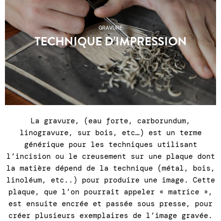
19h ● SAV du mardi au samedi, 11h à 19h00 : +33
1 43 55 44 68 ●
Les frais de port n'incluent
GRAVURE
pas les éventuels frais de douanes pour les
TECHNIQUE D'IMPRESSION
pays hors UE
.
La gravure, (eau forte, carborundum,
linogravure, sur bois, etc…) est un terme
générique pour les techniques utilisant
l’incision ou le creusement sur une plaque dont
la matière dépend de la technique (métal, bois,
linoléum, etc..) pour produire une image. Cette
plaque, que l’on pourrait appeler « matrice »,
est ensuite encrée et passée sous presse, pour
créer plusieurs exemplaires de l’image gravée.